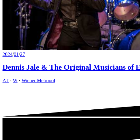
2024
/
01
/
27
Dennis Jale & The Original Musicians of E
AT
·
W
·
Wiener Metropol