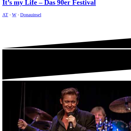
It’s my Life – Das 90er Festival
AT
·
W
·
Donauinsel