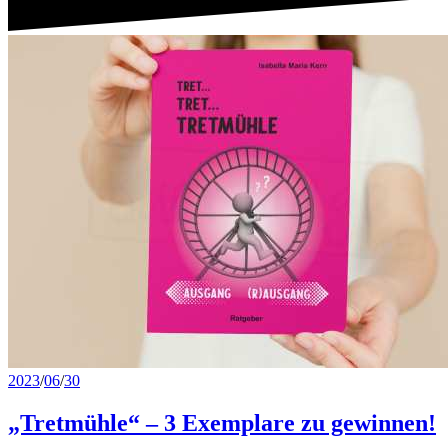
2023
/
06
/
30
„Tretmühle“ – 3 Exemplare zu gewinnen!