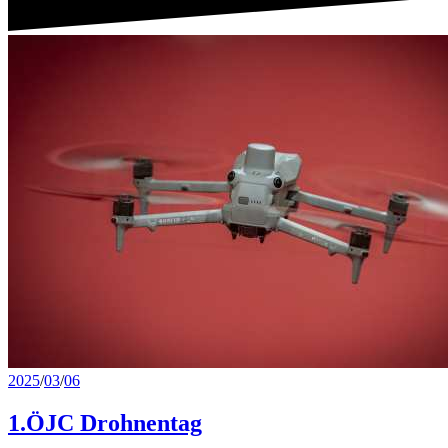
2025
/
03
/
06
1.ÖJC Drohnentag