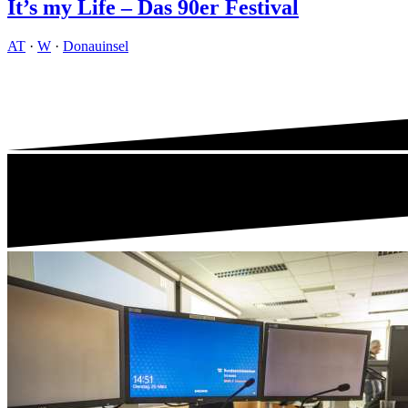
It’s my Life – Das 90er Festival
AT
·
W
·
Donauinsel