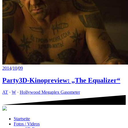
2014
/
10
/
09
Party3D-Kinopreview: „The Equalizer“
AT
·
W
·
Hollywood Megaplex Gasometer
Startseite
Fotos / Videos